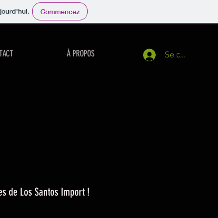
jourd'hui.
Commencez
TACT
À PROPOS
Se connecter
les de Los Santos Import !